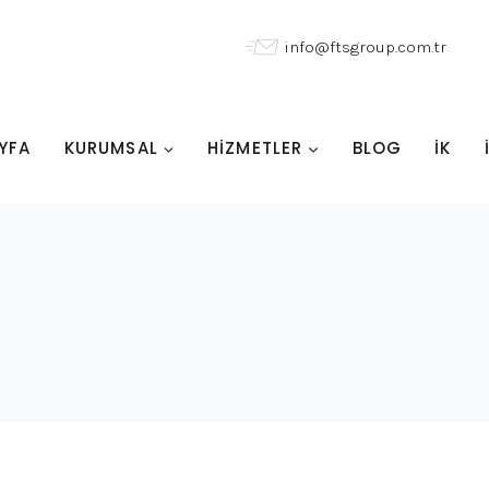
info@ftsgroup.com.tr
YFA
KURUMSAL
HİZMETLER
BLOG
İK