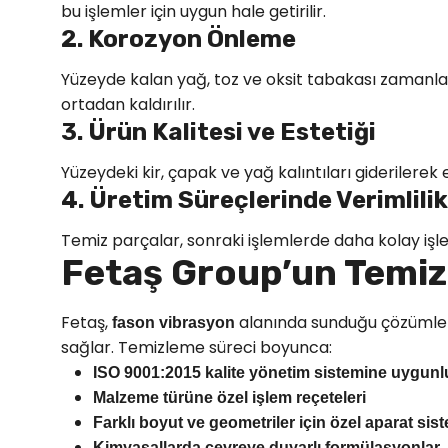
bu işlemler için uygun hale getirilir.
2. Korozyon Önleme
Yüzeyde kalan yağ, toz ve oksit tabakası zamanla 
ortadan kaldırılır.
3. Ürün Kalitesi ve Estetiği
Yüzeydeki kir, çapak ve yağ kalıntıları giderilerek 
4. Üretim Süreçlerinde Verimlilik
Temiz parçalar, sonraki işlemlerde daha kolay işleni
Fetaş Group’un Temiz
Fetaş,
alanında sunduğu çözümlerl
fason vibrasyon
sağlar. Temizleme süreci boyunca:
ISO 9001:2015 kalite yönetim sistemine uygunl
Malzeme türüne özel işlem reçeteleri
Farklı boyut ve geometriler için özel aparat sist
Kimyasallarda çevreye duyarlı formülasyonlar