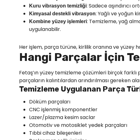
: Sadece aşındırıcı or
Kuru vibrasyon temizliği
: Yağlı ve yoğun ki
Kimyasal destekli vibrasyon
: Temizleme, yağ alma,
Kombine yüzey işlemleri
uygulanabilir.
Her işlem, parça türüne, kirlilik oranına ve yüzey ha
Hangi Parçalar İçin T
Fetaş’ın yüzey temizleme çözümleri birçok farklı p
parçaların kalıntılardan arındırılması gereken alan
Temizleme Uygulanan Parça Türl
Döküm parçaları
CNC işlenmiş komponentler
Lazer/plazma kesim saclar
Otomotiv ve motosiklet yedek parçaları
Tıbbi cihaz bileşenleri