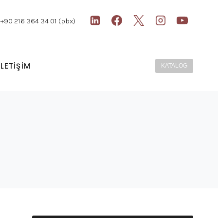
+90 216 364 34 01 (pbx)
İLETİŞİM
KATALOG