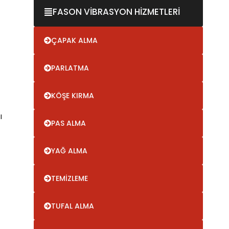
FASON VİBRASYON HİZMETLERİ
ÇAPAK ALMA
PARLATMA
KÖŞE KIRMA
ı
PAS ALMA
YAĞ ALMA
TEMİZLEME
TUFAL ALMA